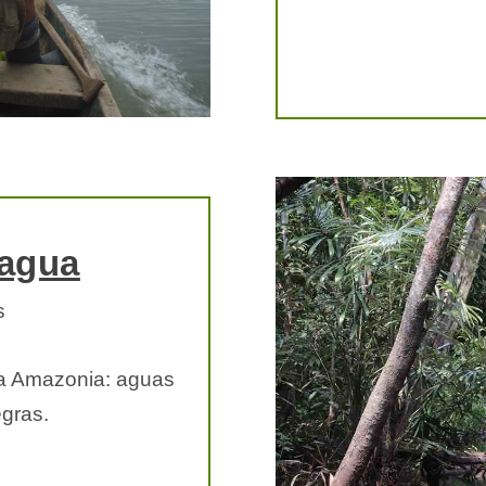
 agua
s
 la Amazonia: aguas
gras.