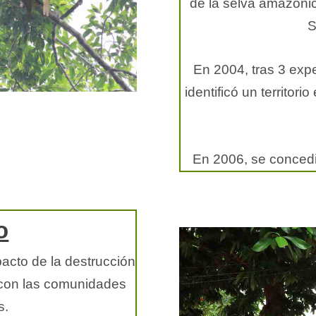
de la selva amazóni
S
En 2004, tras 3 exp
identificó un territor
En 2006, se concedió 
o
acto de la destrucción
 con las comunidades
s.