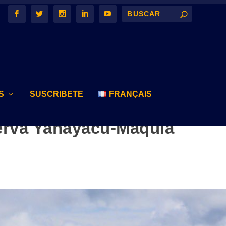
S
SUSCRIBETE
FRANÇAIS
serva Yanayacu-Maquia