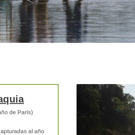
aquia
año de París)
apturadas al año