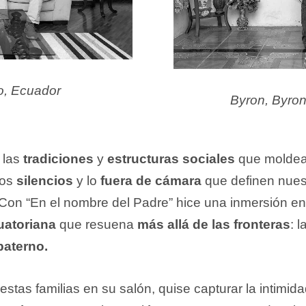
o, Ecuador
Byron, Byron
 las
tradiciones
y
estructuras sociales
que moldea
los
silencios
y lo
fuera de cámara
que definen nues
Con “En el nombre del Padre” hice una inmersión e
uatoriana
que resuena
más allá de las fronteras
: 
aterno.
r estas familias en su salón, quise capturar la intimid