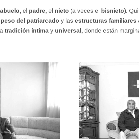
abuelo,
el
padre,
el
nieto
(a veces el
bisnieto).
Qui
l
peso del patriarcado
y las
estructuras familiares
na
tradición íntima
y
universal,
donde están margina