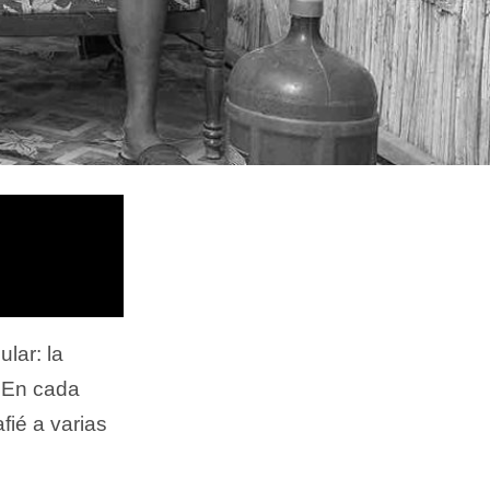
ular: la
 En cada
afié a varias