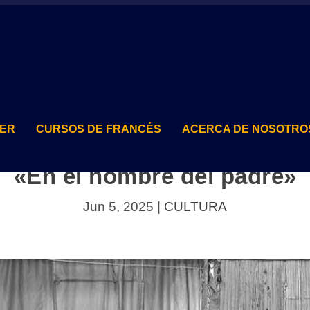
TER
CURSOS DE FRANCÉS
ACERCA DE NOSOTRO
«En el nombre del padre»
Jun 5, 2025
|
CULTURA