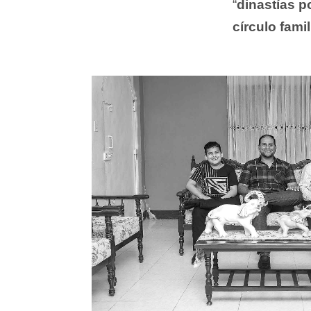
“
dinastías p
círculo famil