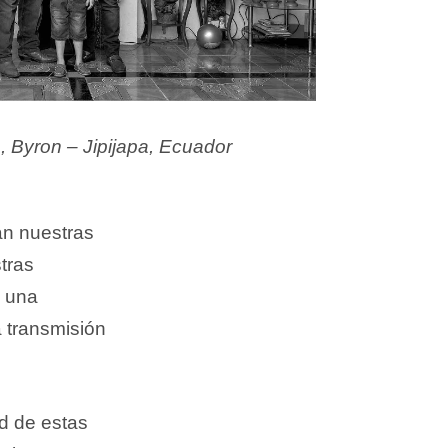
, Byron – Jipijapa, Ecuador
n nuestras
tras
n una
la transmisión
ad de estas