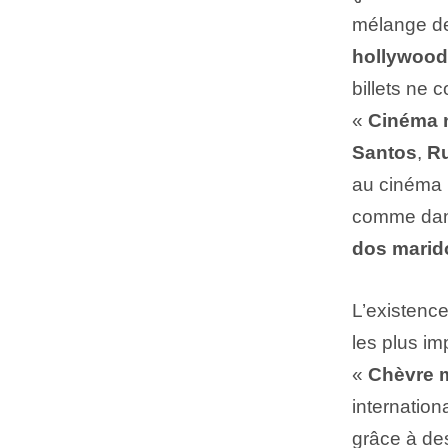
mélange de
hollywood
billets ne 
«
Cinéma 
Santos
,
Ru
au cinéma b
comme dan
dos marid
L’existenc
les plus i
«
Chèvre 
internatio
grâce à des