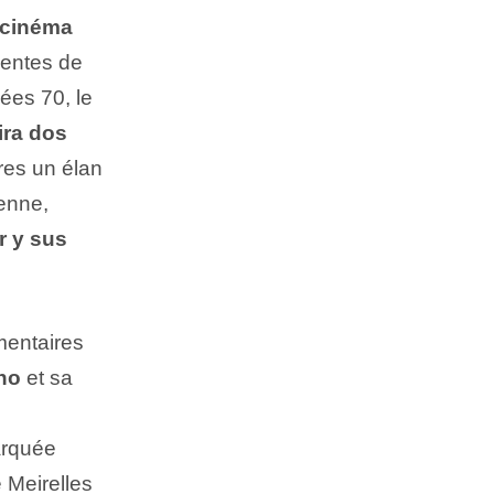
cinéma
ventes de
nées 70, le
ira dos
res un élan
ienne,
r y sus
mentaires
ho
et sa
arquée
e
Meirelles