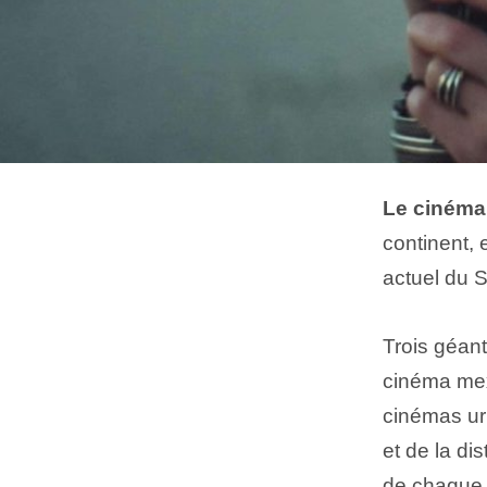
Le cinéma
continent, 
actuel du 
Trois géant
cinéma mexi
cinémas uru
et de la di
de chaque 