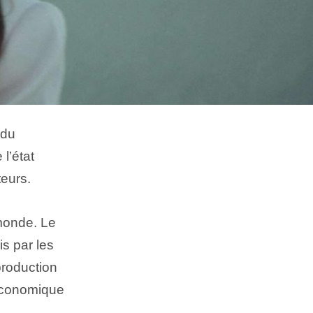
 du
l’état
teurs.
 monde. Le
is par les
production
 économique