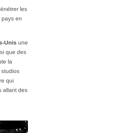
énétrer les
e pays en
s-Unis
une
si que des
te la
 studios
re qui
s allant des