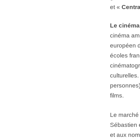
et «
Centra
Le cinéma
cinéma amér
européen d’
écoles fran
cinématogr
culturelles
personnes),
films.
Le marché e
Sébastien e
et aux nomb