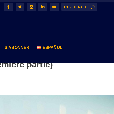
S’ABONNER
ESPAÑOL
mière partie)