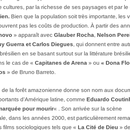
 cultures, par la richesse de ses paysages et par le
ien
.
Bien que la population soit très importante, les 
couvrent pas les coûts de production. À partir des an
novo
» apparaît avec
Glauber Rocha
,
Nelson Pere
y Guerra et Carlos Diegues
, qui donnent entre aut
résilien en se basant surtout sur la littérature brésil
s le cas de «
Capitanes de Arena
» ou
«
Dona Flo
os
» de
Bruno Barreto
.
e de la forêt amazonienne donne son nom aux docu
mportants d’Amérique latine, comme
Eduardo Coutin
marquée pour mourir
« . Son arrivée sur la scène
nale, dans les années 2000, est particulièrement rem
 films sociologiques tels que «
La Cité de Dieu
» d