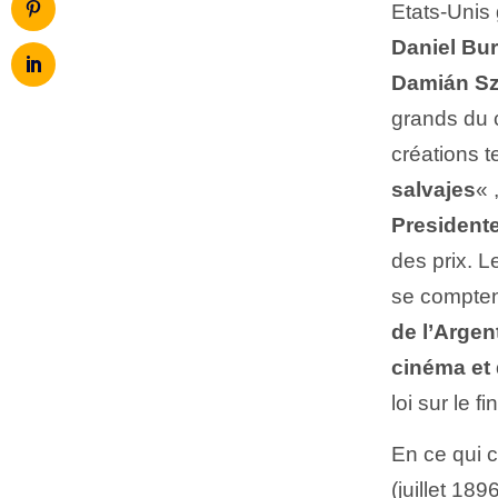
Etats-Unis
Daniel Bu
Damián Sz
grands du 
créations t
salvajes
« 
President
des prix. L
se comptent
de l’Argen
cinéma et 
loi sur le 
En ce qui 
(juillet 18