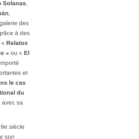
 Solanas
,
nán
,
galerie des
grâce à des
, «
Relatos
co »
ou «
El
remporté
ortantes et
ns le cas
ational du
s avec sa
 19e siècle
ar son