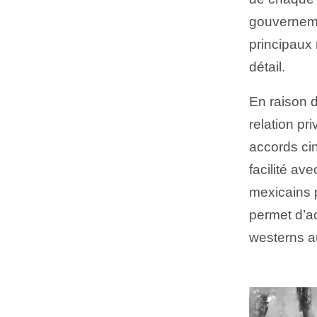
gouvernemen
principaux
détail.
En raison d
relation pr
accords ci
facilité av
mexicains p
permet d’ac
westerns au