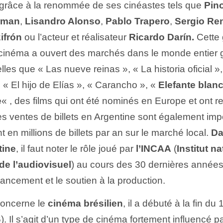
 grâce à la renommée de ses cinéastes tels que
Pino
rman
,
Lisandro Alonso
,
Pablo Trapero
,
Sergio Re
ifrón
ou l’acteur et réalisateur
Ricardo Darín.
Cette 
cinéma a ouvert des marchés dans le monde entier 
elles que « Las nueve reinas », « La historia oficial »
, « El hijo de Elías », « Carancho », «
Elefante blan
e
« , des films qui ont été nominés en Europe et ont 
es ventes de billets en Argentine sont également imp
 en millions de billets par an sur le marché local.
Da
tine
, il faut noter le rôle joué par
l’INCAA
(
Institut n
de l’audiovisuel
) au cours des 30 dernières année
financement et le soutien à la production.
concerne le
cinéma brésilien
, il a débuté à la fin du
96). Il s’agit d’un type de cinéma fortement influencé p