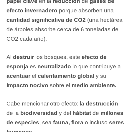
papel clave
en la
reducción
de
gases
de
efecto invernadero
porque absorben una
cantidad significativa de CO
2
(una hectárea
de árboles absorbe cerca de 6 toneladas de
CO
2
cada año).
Al
destruir
los bosques, este
efecto de
esponja
es
neutralizado
lo que contribuye a
acentuar
el
calentamiento global
y su
impacto nocivo
sobre el
medio ambiente.
Cabe mencionar otro efecto: la
destrucción
de la
biodiversidad
y del
hábitat
de
millones
de especies
, sea
fauna, flora
o incluso
seres
humanos.