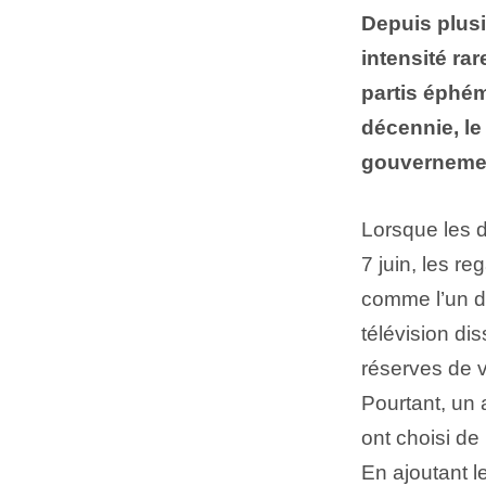
Depuis plusi
intensité ra
partis éphém
décennie, le
gouvernement
Lorsque les 
7 juin, les r
comme l’un de
télévision di
réserves de v
Pourtant, un a
ont choisi de 
En ajoutant le