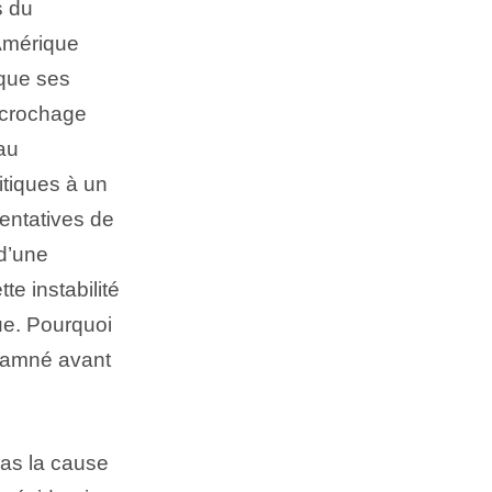
s du
’Amérique
 que ses
écrochage
au
itiques à un
tentatives de
d’une
e instabilité
ue. Pourquoi
ndamné avant
pas la cause