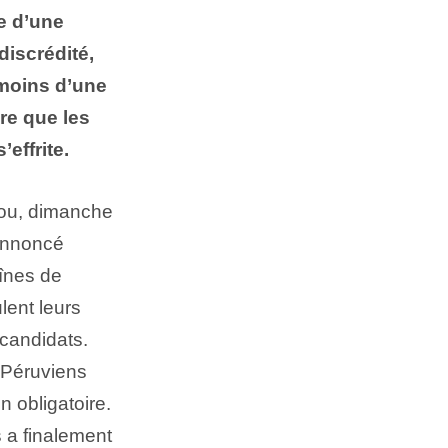
e d’une
discrédité,
 moins d’une
re que les
effrite.
rou, dimanche
 annoncé
aînes de
lent leurs
 candidats.
e Péruviens
n obligatoire.
s a finalement