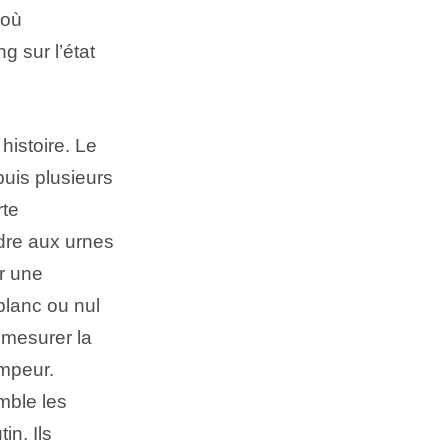
 où
g sur l’état
histoire. Le
uis plusieurs
rte
ndre aux urnes
er une
blanc ou nul
 mesurer la
ompeur.
mble les
in. Ils