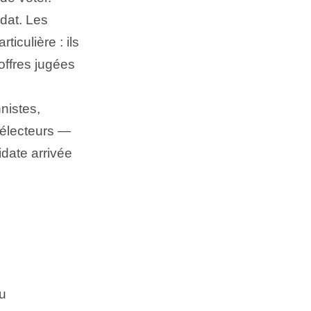
dat. Les
ticulière : ils
 offres jugées
nistes,
d’électeurs —
date arrivée
du