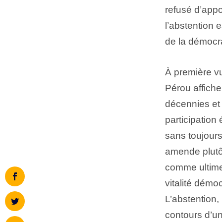
refusé d’appo
l’abstention 
de la démocra
À première vu
Pérou affich
décennies et l
participation
sans toujours 
amende plutôt
comme ultime 
vitalité démo
L’abstention,
contours d’un