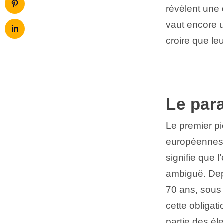
révèlent une 
vaut encore 
croire que le
Le para
Le premier pi
européennes. 
signifie que l
ambiguë. Depu
70 ans, sous 
cette obligat
partie des él