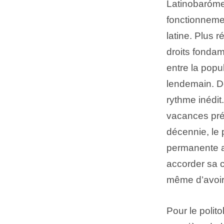
Latinobarómet
fonctionnemen
latine. Plus 
droits fondam
entre la popu
lendemain. De
rythme inédit
vacances pré
décennie, le 
permanente a 
accorder sa 
même d’avoi
Pour le polit