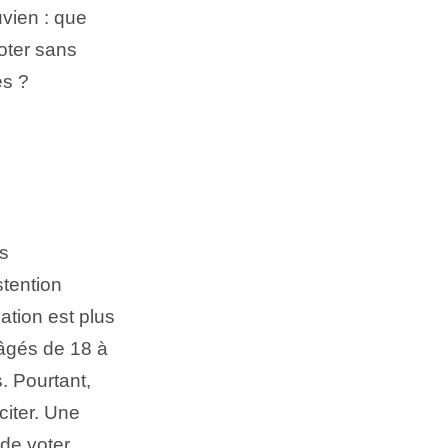
uvien : que
oter sans
es ?
es
stention
uation est plus
 âgés de 18 à
. Pourtant,
citer. Une
de voter.